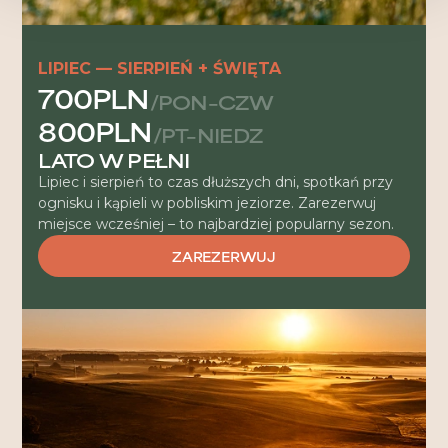
LIPIEC — SIERPIEŃ + ŚWIĘTA
700PLN
/PON–CZW
800PLN
/PT–NIEDZ
LATO W PEŁNI
Lipiec i sierpień to czas dłuższych dni, spotkań przy
ognisku i kąpieli w pobliskim jeziorze. Zarezerwuj
miejsce wcześniej – to najbardziej popularny sezon.
ZAREZERWUJ