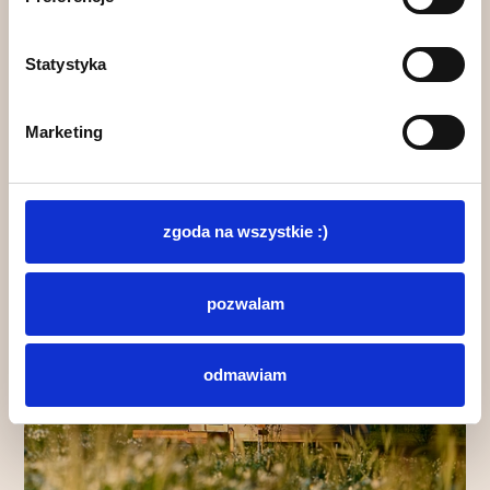
KAMERALNIE
Od września do końca czerwca zapraszamy na
wypoczynek z dala od zgiełku – idealny czas na
Statystyka
czytanie, spacery i odpoczynek we dwoje.
ZAREZERWUJ
Marketing
zgoda na wszystkie :)
pozwalam
odmawiam