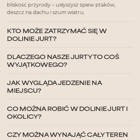
bliskość przyrody – usłyszysz śpiew ptaków,
deszcz na dachu i szum wiatru.
KTO MOŻE ZATRZYMAĆ SIĘ W
DOLINIE JURT?
Zapraszamy osoby pełnoletnie, które szukają ciszy
DLACZEGO NASZE JURTY TO COŚ
i przestrzeni. Każda jurta jest przeznaczona dla
WYJĄTKOWEGO?
dwóch osób, a cały glamping mieści maksymalnie
10 gości. Ze względu na otaczającą przyrodę nie
Jurty są komfortowe, oddalone od siebie o
przyjmujemy zwierząt.
JAK WYGLĄDA JEDZENIE NA
minimum 30 metrów, zanurzone wśród pól i łąk –
MIEJSCU?
oferują pełną prywatność i kontakt z naturą.
Proponujemy śniadaniowe koszyki z lokalnych
CO MOŻNA ROBIĆ W DOLINIE JURT I
produktów, możemy pomóc też w organizacji
OKOLICY?
cateringu i ogniska.
Na miejscu czekają rowery, SUPy, ogniska i
CZY MOŻNA WYNAJĄĆ CAŁY TEREN
spacery. W okolicy: spływy kajakowe, motolotnie,