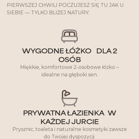
PIERWSZEJ CHWILI POCZUJESZ SIĘ TU JAK U
SIEBIE — TYLKO BLIŻEJ NATURY.
WYGODNE ŁÓŻKO DLA 2
OSÓB
Miękkie, komfortowe 2-osobowe łóżko –
idealne na głęboki sen.
PRYWATNA ŁAZIENKA W
KAŻDEJ JURCIE
Prysznic, toaleta i naturalne kosmetyki zawsze
do Twojej dyspozycji.