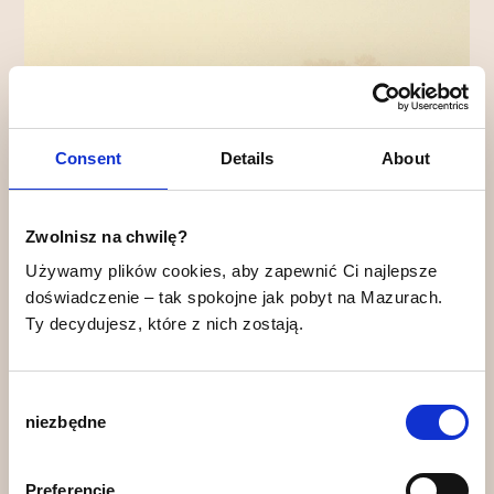
Consent
Details
About
Zwolnisz na chwilę?
Używamy plików cookies, aby zapewnić Ci najlepsze 
doświadczenie – tak spokojne jak pobyt na Mazurach.
Ty decydujesz, które z nich zostają.
WRZESIEŃ — CZERWIEC
Consent
550PLN
niezbędne
Selection
/PON–CZW
650PLN
/PT–NIEDZ
Preferencje