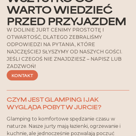
WARTO WIEDZIEĆ
PRZED PRZYJAZDEM
W DOLINIE JURT CENIMY PROSTOTĘ I
OTWARTOŚĆ, DLATEGO ZEBRALIŚMY
ODPOWIEDZI NA PYTANIA, KTÓRE
NAJCZĘŚCIEJ SŁYSZYMY OD NASZYCH GOŚCI.
JEŚLI CZEGOŚ NIE ZNAJDZIESZ – NAPISZ LUB
ZADZWOŃ!
KONTAKT
CZYM JEST GLAMPING I JAK
WYGLĄDA POBYT W JURCIE?
Glamping to komfortowe spędzanie czasu w
naturze. Nasze jurty mają łazienki, ogrzewanie i
kuchnie, ale jednocześnie pozwalają poczuć