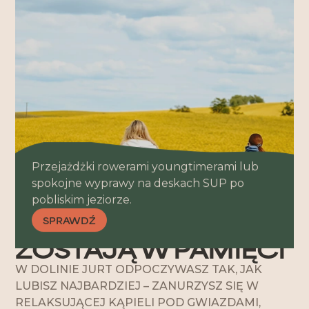
ZNIŻKI
OD 5. DNIA POBYTU OTRZYMUJESZ 15%
ZNIŻKI
ZAREZERWUJ
Przejażdżki rowerami youngtimerami lub
spokojne wyprawy na deskach SUP po
pobliskim jeziorze.
ATRAKCJE
CHWILE, KTÓRE
SPRAWDŹ
ZOSTAJĄ W PAMIĘCI
W DOLINIE JURT ODPOCZYWASZ TAK, JAK
LUBISZ NAJBARDZIEJ – ZANURZYSZ SIĘ W
RELAKSUJĄCEJ KĄPIELI POD GWIAZDAMI,