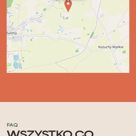
Ciepło ognia, dobre rozmowy i magia
mazurskich nocy – idealny sposób na
zakończenie dnia.
SPRAWDŹ
FAQ
WSZYSTKO CO